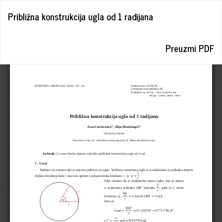
Povratak
Približna konstrukcija ugla od 1 radijana
na
detalje
članka
Preuzmi fajl
Preuzmi PDF