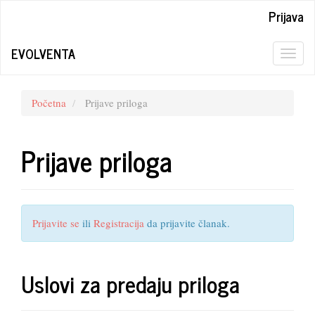
Quick
Prijava
jump
to
EVOLVENTA
page
Togg
content
navig
Main
Navigation
Početna
Prijave priloga
Main
Content
Sidebar
Prijave priloga
Prijavite se
ili
Registracija
da prijavite članak.
Uslovi za predaju priloga