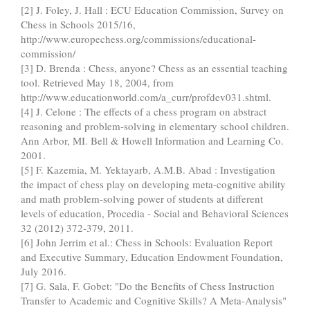
[2] J. Foley, J. Hall : ECU Education Commission, Survey on
Chess in Schools 2015/16,
http://www.europechess.org/commissions/educational-
commission/
[3] D. Brenda : Chess, anyone? Chess as an essential teaching
tool. Retrieved May 18, 2004, from
http://www.educationworld.com/a_curr/profdev031.shtml.
[4] J. Celone : The effects of a chess program on abstract
reasoning and problem-solving in elementary school children.
Ann Arbor, MI. Bell & Howell Information and Learning Co.
2001.
[5] F. Kazemia, M. Yektayarb, A.M.B. Abad : Investigation
the impact of chess play on developing meta-cognitive ability
and math problem-solving power of students at different
levels of education, Procedia - Social and Behavioral Sciences
32 (2012) 372-379, 2011.
[6] John Jerrim et al.: Chess in Schools: Evaluation Report
and Executive Summary, Education Endowment Foundation,
July 2016.
[7] G. Sala, F. Gobet: "Do the Benefits of Chess Instruction
Transfer to Academic and Cognitive Skills? A Meta-Analysis"