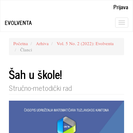
Quick
Prijava
jump
to
EVOLVENTA
page
Togg
content
navig
Main
Navigation
Početna
Arhiva
Vol. 5 No. 2 (2022): Evolventa
Main
Članci
Content
Sidebar
Šah u škole!
Stručno-metodički rad
Article
Sidebar