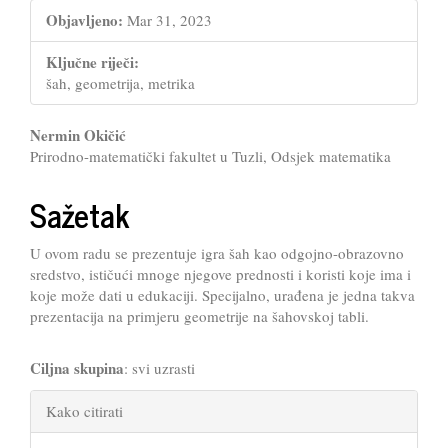
Objavljeno:
Mar 31, 2023
Ključne riječi:
šah, geometrija, metrika
Main
Nermin Okičić
Prirodno-matematički fakultet u Tuzli, Odsjek matematika
Article
Content
Sažetak
U ovom radu se prezentuje igra šah kao odgojno-obrazovno
sredstvo, ističući mnoge njegove prednosti i koristi koje ima i
koje može dati u edukaciji. Specijalno, urađena je jedna takva
prezentacija na primjeru geometrije na šahovskoj tabli.
Ciljna skupina
: svi uzrasti
Article
Kako citirati
Details