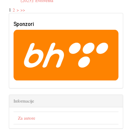
(2025): Evolventa
1
2
>
>>
Sponzori
Informacije
Za autore