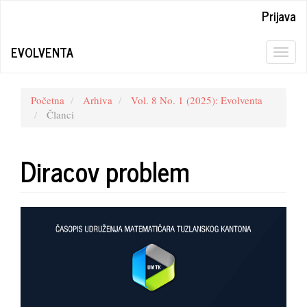
Quick
Prijava
jump
to
EVOLVENTA
page
Togg
content
navig
Main
Navigation
Početna
Arhiva
Vol. 8 No. 1 (2025): Evolventa
Main
Članci
Content
Sidebar
Diracov problem
Article
Sidebar