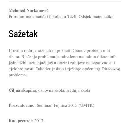
Main
Mehmed Nurkanović
Prirodno-matematički fakultet u Tuzli, Odsjek matematika
Article
Content
Sažetak
U ovom radu je razmatran poznati Diracov problem o tri
ribara. Rješenje problema je određeno metodom diferentnih
jednadžbi, uzimajući još u obzir i zahtjeve nenegativnosti i
cjelobrojnosti. Također je dato i rješenje općenitog Diracovog
problema.
Ciljna skupina
: osnovna škola, srednja škola
Prezentovano
: Seminar, Fojnica 2015 (UMTK)
Rad preuzet
: 2017.